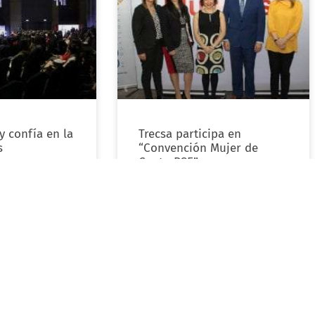
y confía en la
Trecsa participa en
s
“Convención Mujer de
s
CentraRSE”
LEER MÁS »
marzo 5, 2020